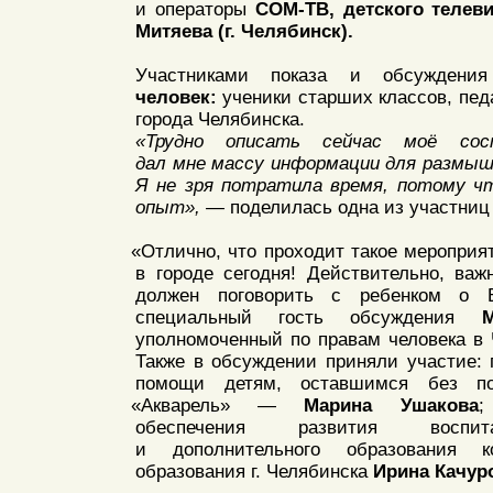
и операторы
СОМ-ТВ, детского телев
Митяева
(г
. Челябинск).
Участниками показа и обсужден
человек:
ученики старших классов, пед
города Челябинска.
«Трудно
описать сейчас моё сос
дал мне массу информации для размышл
Я не зря потратила время, потому ч
опыт»,
— поделилась одна из участниц
«Отлично
, что проходит такое мероприя
в городе сегодня! Действительно, важ
должен поговорить с ребенком о 
специальный гость обсуждения
уполномоченный по правам человека в 
Также в обсуждении приняли участие: 
помощи детям, оставшимся без поп
«Акварель
» —
Марина Ушакова
;
обеспечения развития воспит
и дополнительного образования 
образования г. Челябинска
Ирина Качур