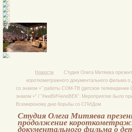
→
Новости
→
Студия Олега Митяева презен
короткометражного документального фильма о 
со знаком +" работы СОМ-ТВ (детское телевидение 
знаком +" / "#жиВИЧелоВЕК". Мероприятие было пр
Всемироному дню борьбы со СПИДом
Студия Олега Митяева презе
продолжение короткометраж
документального фильма о де