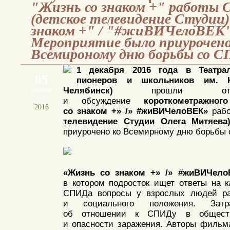
"Жизнь со знаком +" работы
(детское телевидение Студии
знаком +" / "#жиВИЧелоВЕК"
Мероприятие было приурочено
Всемироному дню борьбы со 
1 декабря 2016 года в Театра
05
пионеров и школьников им. 
Челябинск)
прошли откр
декабря
и обсуждение
короткометражног
2016
со знаком +» /» #жиВИЧелоВЕК»
раб
телевидение Студии Олега Митяева)
приурочено ко Всемирному дню борьбы
«Жизнь
со знаком +» /» #жиВИЧело
в котором подросток ищет ответы на 
СПИДа вопросы у взрослых людей раз
и социального положения. Затр
об отношении к СПИДу в обществ
и опасности заражения. Авторы фильм