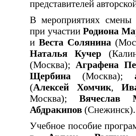
представителей авторско
В мероприятиях смены
при участии
Родиона Ма
и
Веста Солянина
(Мос
Наталья Кучер
(Кали
(Москва);
Аграфена Пе
Щербина
(Москва);
(
Алексей Хомчик
,
Ив
Москва);
Вячеслав М
Абдракипов
(Снежинск).
Учебное пособие прогр