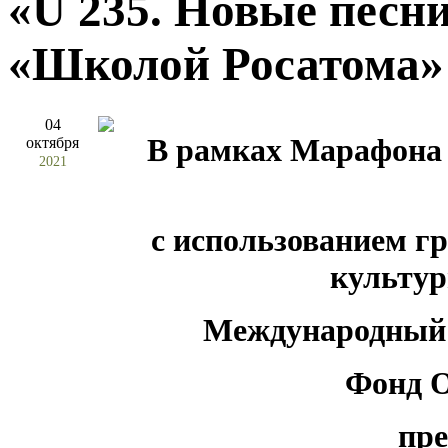
«U 235. Новые песни
«Школой Росатома»
04
В рамках Марафона 
октября
2021
с использованием г
культу
Международный 
Фонд О
пр