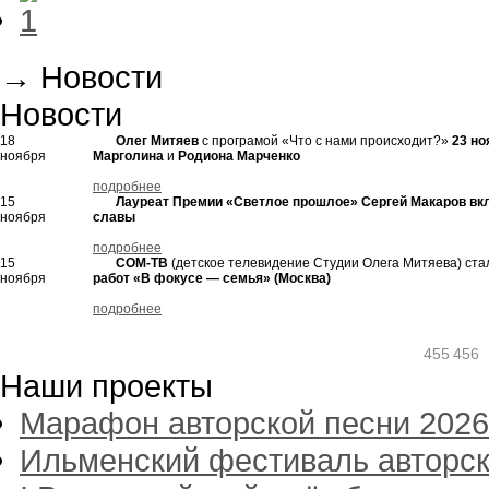
→
Новости
Новости
18
Олег Митяев
с програмой
«Что
с нами происходит?»
23 но
ноября
Марголина
и
Родиона Марченко
подробнее
15
Лауреат Премии
«Светлое
прошлое» Сергей Макаров вкл
ноября
славы
подробнее
15
СОМ-ТВ
(детское
телевидение Студии Олега Митяева) ста
ноября
работ
«В
фокусе — семья»
(Москва
)
подробнее
455
456
Наши проекты
Марафон авторской песни 2026
Ильменский фестиваль авторск