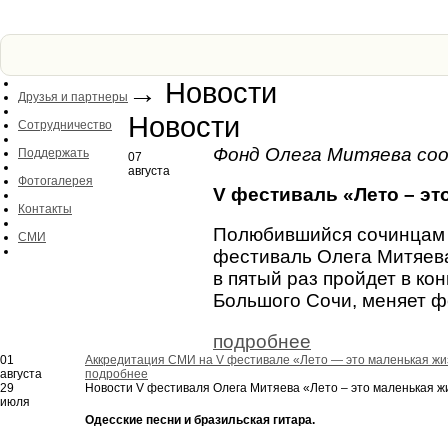
Отчетность
Фонд
→
Новости
Друзья и партнеры
Новости
Сотрудничество
Фонд Олега Митяева со
Поддержать
07
августа
Фотогалерея
V фестиваль
«
Лето – эт
Контакты
Полюбившийся сочинцам 
СМИ
фестиваль Олега Митяев
в пятый раз пройдет в ко
Большого Сочи, меняет ф
подробнее
01
Аккредитация СМИ на V фестивале
«
Лето — это маленькая жиз
августа
подробнее
29
Новости V фестиваля Олега Митяева
«
Лето – это маленькая ж
июля
Одесские песни и бразильская гитара.