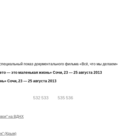
 специальный показ документального фильма
«
Всё, что мы делаем»
ето — это маленькая жизнь» Сочи, 23 — 25 августа 2013
нь» Сочи, 23 — 25 августа 2013
532
533
534
535
536
свои" на ВДНХ
к" (Крым)