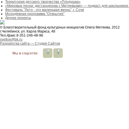
Территория детского творчества «Плодушка»
«Мировые песни: дистанционка с Митяевыми» — подкаст для школьников 
Фестиваль "Лето - это маленькая жизнь", г. Сочи
Молодёжная программа "Открытия"
Другие проекты
© Благотворительный фонд культурных инициатив Олега Митяева, 2012
г.Челябинск, ул. Карла Маркса, 48
Тел./факс 8-351-246-48-96
svetloe@bk.ru
Разработка сайта —
Студия Сайтов
Мы в соцсетях