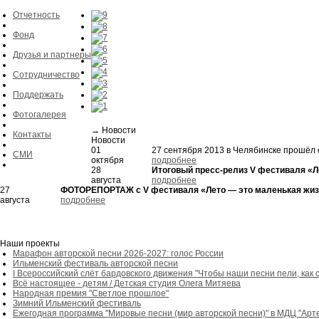
Отчетность
Фонд
Друзья и партнеры
Сотрудничество
Поддержать
Фотогалерея
→
Новости
Контакты
Новости
01
27 сентября 2013 в Челябинске прошёл
СМИ
октября
подробнее
28
Итоговый пресс-релиз V фестиваля
«
Л
августа
подробнее
27
ФОТОРЕПОРТАЖ с V фестиваля
«
Лето — это маленькая жиз
августа
подробнее
Наши проекты
Марафон авторской песни 2026-2027: голос России
Ильменский фестиваль авторской песни
I Всероссийский слёт бардовского движения "Чтобы наши песни пели, как 
Всё настоящее - детям / Детская студия Олега Митяева
Народная премия "Светлое прошлое"
Зимний Ильменский фестиваль
Ежегодная программа "Мировые песни (мир авторской песни)" в МДЦ "Арте